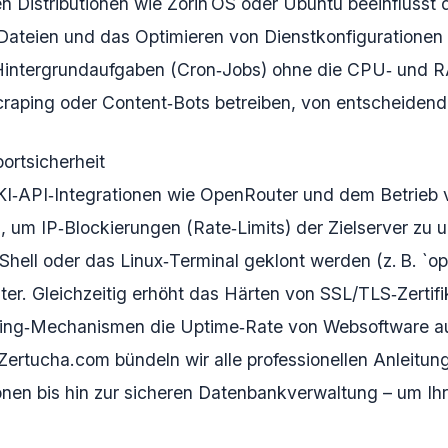
n Distributionen wie Zorin OS oder Ubuntu beeinflusst
Dateien und das Optimieren von Dienstkonfigurationen 
intergrundaufgaben (Cron‑Jobs) ohne die CPU‑ und R
Scraping oder Content‑Bots betreiben, von entscheiden
ortsicherheit
KI‑API‑Integrationen wie OpenRouter und dem Betrie
um IP‑Blockierungen (Rate‑Limits) der Zielserver zu
Shell oder das Linux‑Terminal geklont werden (z. B. `op
iter. Gleichzeitig erhöht das Härten von SSL/TLS‑Zertif
‑Mechanismen die Uptime‑Rate von Websoftware auf 
ertucha.com bündeln wir alle professionellen Anleitu
onen bis hin zur sicheren Datenbankverwaltung – um Ihr