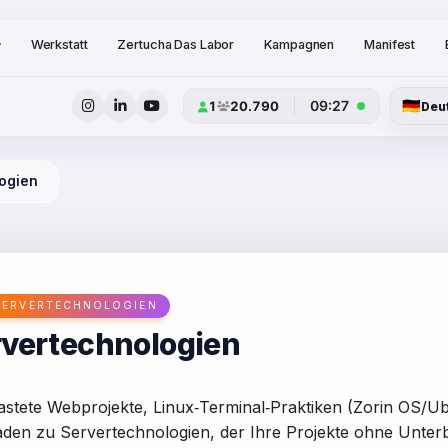
Werkstatt
Zertucha Das Labor
Kampagnen
Manifest
🇩🇪
09:27
1
20.790
Deu
logien
SERVERTECHNOLOGIEN
rvertechnologien
astete Webprojekte, Linux‑Terminal‑Praktiken (Zorin OS/U
faden zu Servertechnologien, der Ihre Projekte ohne Unter