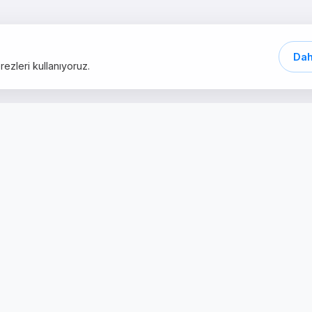
Dah
ezleri kullanıyoruz.
Schnelle Links
Dienstleistunge
Mich?
Webdesign
Dienstleistungen
Digitales Marketi