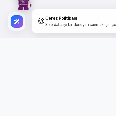
🍪
Çerez Politikası
Size daha iyi bir deneyim sunmak için çer
Creative Studio
Zertucha, markaların dijital dünyadaki