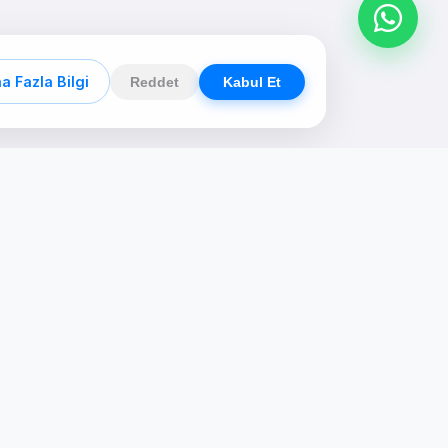
a Fazla Bilgi
Reddet
Kabul Et
n
Kommunikation
Ankara, Türkiye
ng
+90 533 613 6464