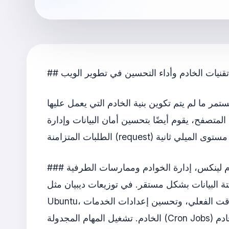
## تقنيات الخادم وأداء التحسين في تطوير الويب
ما لم يتم تكوين بنية الخادم التي يعمل عليها
لمتصفح، يقوم أيضًا بتحسين أمان البيانات وإدارة
نظام لينكس، إدارة الخوادم وممارسات الطرفية
نات بشكل مستقر. في توزيعات ديبيان مثل Zorin OS أو
Ubuntu، يؤدي إدارة الخدمات عبر الطرفية، ومراقبة سجلات الموارد في الوقت الفعلي، وتحسين إعدادات الخدمات (Nginx/Apache) إلى تأثير مباشر على أداء
الخادم. تشغيل المهام المجدولة (Cron Jobs) في الخلفية بطريقة غير متزامنة دون إحداث اختناق في معالج الخادم (CPU) والذاكرة (RAM) أمر حيوي