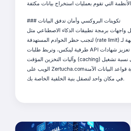
### تكوينات البروكسي وأمان تدفق البيانات
كاء الاصطناعي مثل OpenRouter، وتشغيل أنظمة أتمتة الويب، تُستخدم أنظمة البروكسي
لتجنب حظر الخوادم المستهدفة (rate limit) وتوجيه حركة البيانات بأمان. تكوينات بروكسي محلية مشابهة لـ `openrouter-proxy` تُنشأ عبر PowerShell أو
طرفية لينكس، وتربط طلبات API بأمان، وتحسين، واستمرارية. بالإضافة إلى ذلك، تعزيز شهادات SSL/TLS على جانب الخادم، وانتقالات بروتوكول HTTP/3،
وآليات التخزين المؤقت (caching) لقاعدة البيانات، يحافظ على نسبة تشغيل (uptime) البرمجيات الويب عند مستوى 99.99٪. في فئة تقنيات الخادم وتطوير
الويب على Zertucha.com؛ نجمع جميع الأدلة المهنية التي تُحسّن من أداء مكونات الخادم، أوامر طرفية لينكس، تكاملات البروكسي، وإدارة قواعد البيانات الآمنة
في مكان واحد لتصقل بنية الخلفية الخاصة بك.