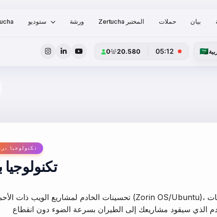
بيان
حملات
Zertucha المختبر
ورشة
ستوديو
tucha
🇸🇦
05:12
0
20.580
بية
تكنولوجيا برم
تكنولوجيا 
تحسينات الخادم لمشاريع الويب ذات الأحمال العالية، ممارسات الطرفية في لين