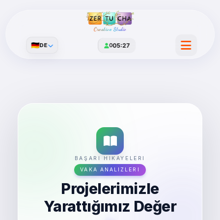
Creative Studio
🇩🇪
DE
0
05:27
BAŞARI HIKAYELERI
VAKA ANALIZLERI
Projelerimizle
Yarattığımız Değer