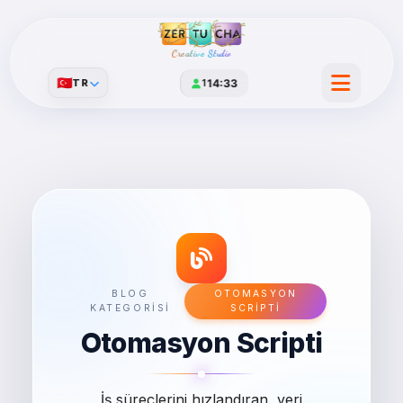
Creative Studio
🇹🇷
TR
1
14:33
BLOG
OTOMASYON
KATEGORISI
SCRIPTI
Otomasyon Scripti
İş süreçlerini hızlandıran, veri