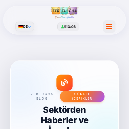
Creative Studio
🇩🇪
DE
0
13:08
ZERTUCHA
GÜNCEL
BLOG
İÇERIKLER
Sektörden
Haberler ve