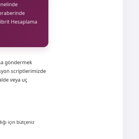
enelinde
beraberinde
Hibrit Hesaplama
rına göndermek
syon scriptlerimizde
alde veya uç
ığı için bütçeniz