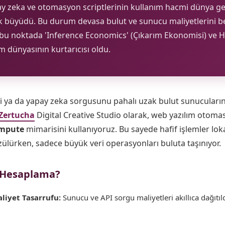
ay zeka ve otomasyon scriptlerinin kullanım hacmi dünya g
k büyüdü. Bu durum devasa bulut ve sunucu maliyetlerini 
m bu noktada 'Inference Economics' (Çıkarım Ekonomisi) ve 
m dünyasının kurtarıcısı oldu.
ini ya da yapay zeka sorgusunu pahalı uzak bulut sunucula
Zertucha
Digital Creative Studio olarak, web yazılım otoma
ompute
mimarisini kullanıyoruz. Bu sayede hafif işlemler lok
zülürken, sadece büyük veri operasyonları buluta taşınıyor.
 Hesaplama?
liyet Tasarrufu:
Sunucu ve API sorgu maliyetleri akıllıca dağıtıld