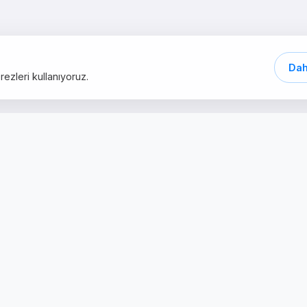
Dah
ezleri kullanıyoruz.
Hızlı Linkler
Hizmetler
Ben Mi?
Web Tasarım
Hizmetler
Dijital Pazarlama