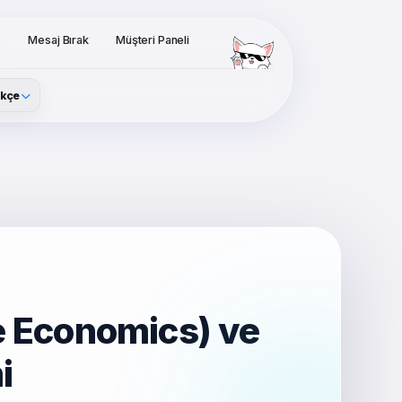
o
Mesaj Bırak
Müşteri Paneli
rkçe
e Economics) ve
i