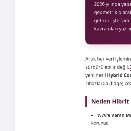
2026 yılında yap
geometrik olara
getirdi. İşte ta
kavramları yazılı
Artık her veri işlem
sürdürülebilir değil.
yeni nesil
Hybrid C
cihazlarda (Edge) çö
Neden Hibrit
%70'e Varan Ma
korunur.