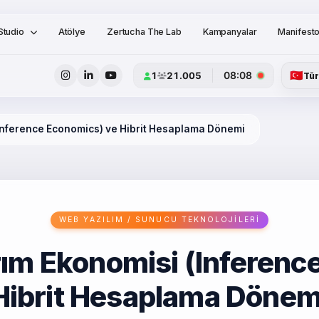
Studio
Atölye
Zertucha The Lab
Kampanyalar
Manifest
🇹🇷
08:08
1
21.005
Tü
(Inference Economics) ve Hibrit Hesaplama Dönemi
WEB YAZILIM / SUNUCU TEKNOLOJILERI
rım Ekonomisi (Inferenc
Hibrit Hesaplama Dönem