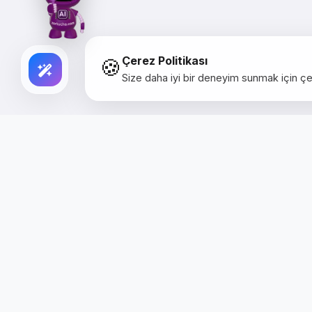
🍪
Çerez Politikası
Size daha iyi bir deneyim sunmak için çer
Creative Studio
Zertucha, markaların dijital dünyadaki