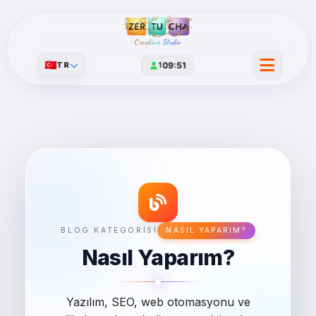
Creative Studio
🇹🇷
TR
1
09:51
BLOG KATEGORISI
NASIL YAPARIM?
Nasıl Yaparım?
Yazılım, SEO, web otomasyonu ve