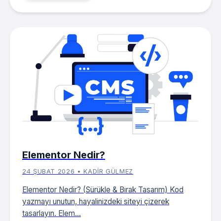
Elementor Nedir?
24 ŞUBAT 2026 • KADIR GÜLMEZ
Elementor Nedir? (Sürükle & Bırak Tasarım) Kod
yazmayı unutun, hayalinizdeki siteyi çizerek
tasarlayın. Elem...