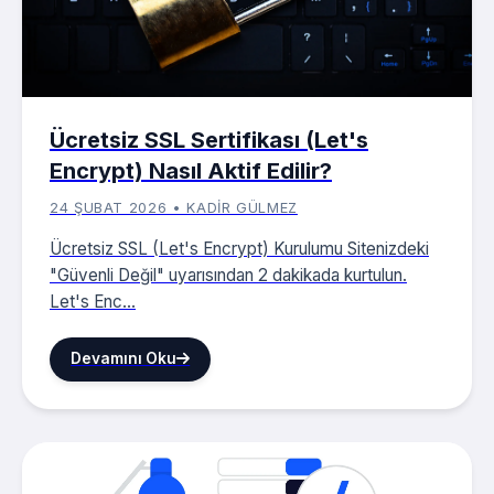
Ücretsiz SSL Sertifikası (Let's
Encrypt) Nasıl Aktif Edilir?
24 ŞUBAT 2026 • KADIR GÜLMEZ
Ücretsiz SSL (Let's Encrypt) Kurulumu Sitenizdeki
"Güvenli Değil" uyarısından 2 dakikada kurtulun.
Let's Enc...
Devamını Oku