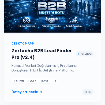
DESKTOP APP
Zertucha B2B Lead Finder
OTONOM
Pro (v2.4)
Kamusal Verileri Doğrulanmış İş Fırsatlarına
Dönüştüren Hibrit İş Geliştirme Platformu.
PYTHON
FLASK
REACT
+5
Detayları İncele
87