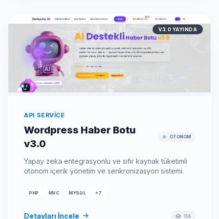
V3.0 YAYINDA
API SERVICE
Wordpress Haber Botu
OTONOM
v3.0
Yapay zeka entegrasyonlu ve sıfır kaynak tüketimli
otonom içerik yönetim ve senkronizasyon sistemi.
PHP
MVC
MYSQL
+7
Detayları İncele
114