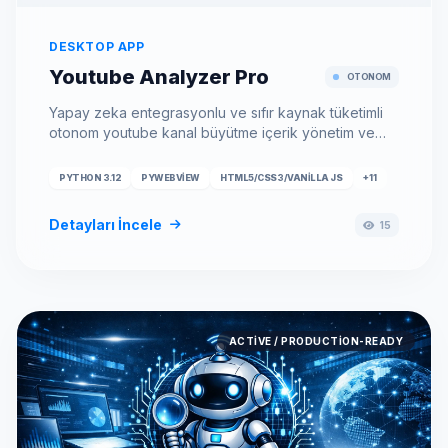
DESKTOP APP
Youtube Analyzer Pro
OTONOM
Yapay zeka entegrasyonlu ve sıfır kaynak tüketimli
otonom youtube kanal büyütme içerik yönetim ve
senkronizasyon sistemi.
PYTHON 3.12
PYWEBVIEW
HTML5/CSS3/VANILLA JS
+11
Detayları İncele
15
ACTIVE / PRODUCTION-READY