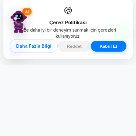
🍪
AI
Çerez Politikası
Size daha iyi bir deneyim sunmak için çerezleri
kullanıyoruz.
Daha Fazla Bilgi
Reddet
Kabul Et
Creative Studio
Zertucha, markaların dijital dünyadaki
varlığını stratejik ve yaratıcı çözümlerle
güçlendiren bir dijital kreatif stüdyodur.