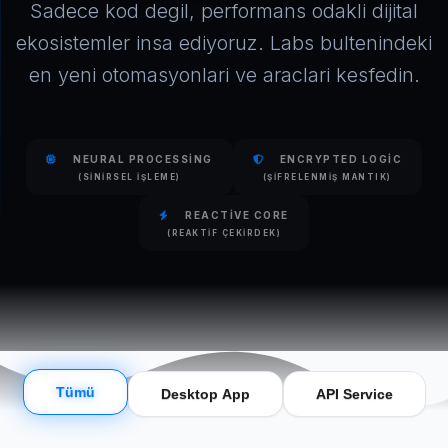
Sadece kod degil, performans odakli dijital
ekosistemler insa ediyoruz. Labs bultenindeki
en yeni otomasyonlari ve araclari kesfedin.
NEURAL PROCESSING
ENCRYPTED LOGIC
(SINIRSEL İŞLEME)
(ŞIFRELENMIŞ MANTIK)
REACTIVE CORE
(REAKTIF ÇEKIRDEK)
Tümü
Desktop App
API Service