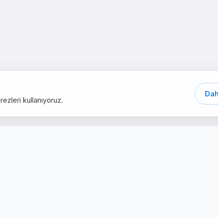
Dah
ezleri kullanıyoruz.
Schnelle Links
Dienstleistunge