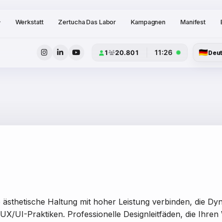
Werkstatt
Zertucha Das Labor
Kampagnen
Manifest
🇩🇪
11:26
1
20.801
Deu
ästhetische Haltung mit hoher Leistung verbinden, die Dy
UX/UI-Praktiken. Professionelle Designleitfäden, die Ihre