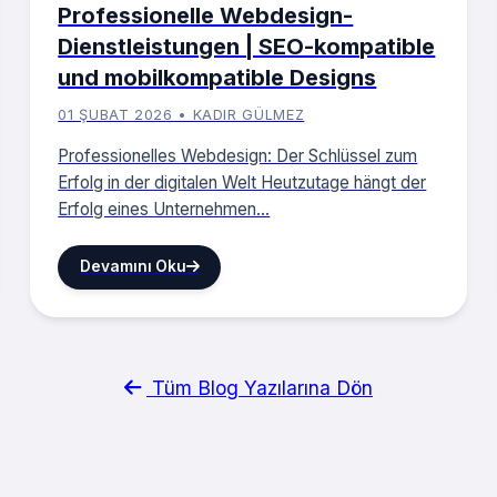
Professionelle Webdesign-
Dienstleistungen | SEO-kompatible
und mobilkompatible Designs
01 ŞUBAT 2026 • KADIR GÜLMEZ
Professionelles Webdesign: Der Schlüssel zum
Erfolg in der digitalen Welt Heutzutage hängt der
Erfolg eines Unternehmen...
Devamını Oku
Tüm Blog Yazılarına Dön