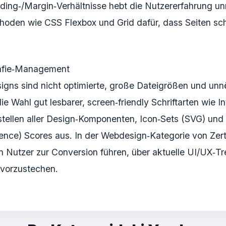
ng‑/Margin‑Verhältnisse hebt die Nutzererfahrung unmi
en wie CSS Flexbox und Grid dafür, dass Seiten schne
rafie‑Management
igns sind nicht optimierte, große Dateigrößen und unn
 Wahl gut lesbarer, screen‑friendly Schriftarten wie In
itstellen aller Design‑Komponenten, Icon‑Sets (SVG) un
ience) Scores aus. In der Webdesign‑Kategorie von Zert
en Nutzer zur Conversion führen, über aktuelle UI/UX‑T
ervorzustechen.