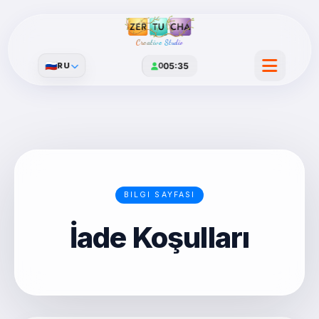
Creative Studio
🇷🇺
RU
0
05:35
BILGI SAYFASI
İade Koşulları