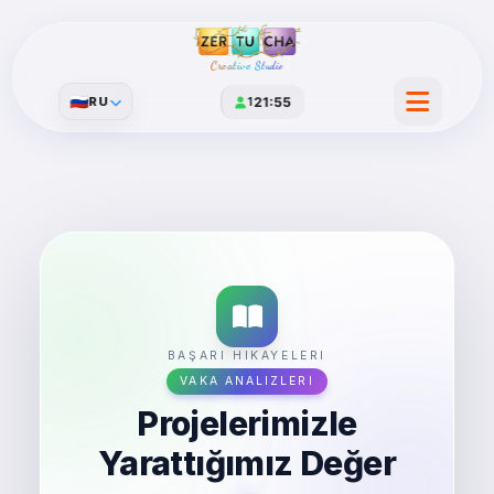
Creative Studio
🇷🇺
RU
1
21:55
BAŞARI HIKAYELERI
VAKA ANALIZLERI
Projelerimizle
Yarattığımız Değer