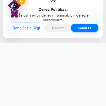
AI
Çerez Politikası
Size daha iyi bir deneyim sunmak için çerezleri
kullanıyoruz.
Daha Fazla Bilgi
Reddet
Kabul Et
Creative Studio
Zertucha, markaların dijital dünyadaki
varlığını stratejik ve yaratıcı çözümlerle