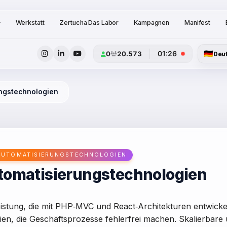
Werkstatt
Zertucha Das Labor
Kampagnen
Manifest
🇩🇪
01:26
0
20.573
Deu
ungstechnologien
 AUTOMATISIERUNGSTECHNOLOGIEN
tomatisierungstechnologien
tung, die mit PHP‑MVC und React‑Architekturen entwickelt
en, die Geschäftsprozesse fehlerfrei machen. Skalierbare 