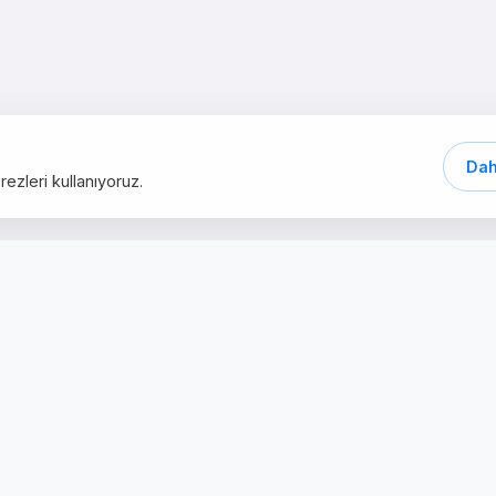
Dah
ezleri kullanıyoruz.
Schnelle Links
Dienstleistunge