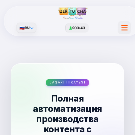
Creative Studio
🇷🇺
RU
0
03:43
BAŞARI HIKAYESI
Полная
автоматизация
производства
контента с