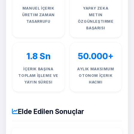
MANUEL İÇERIK
YAPAY ZEKA
ÜRETIM ZAMAN
METIN
TASARRUFU
ÖZGÜNLEŞTIRME
BAŞARISI
1.8 Sn
50.000+
İÇERIK BAŞINA
AYLIK MAKSIMUM
TOPLAM İŞLEME VE
OTONOM İÇERIK
YAYIN SÜRESI
HACMI
Elde Edilen Sonuçlar