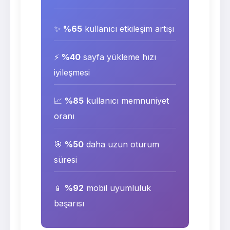
✨
%65
kullanıcı etkileşim artışı
⚡
%40
sayfa yükleme hızı
iyileşmesi
📈
%85
kullanıcı memnuniyet
oranı
🎯
%50
daha uzun oturum
süresi
📱
%92
mobil uyumluluk
başarısı