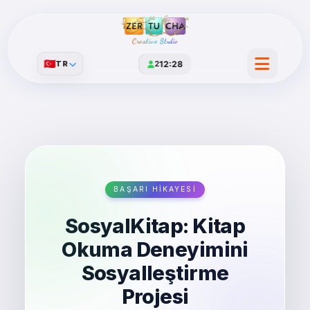
Creative Studio
🇹🇷
TR
2
12:28
BAŞARI HIKAYESI
SosyalKitap: Kitap
Okuma Deneyimini
Sosyalleştirme
Projesi