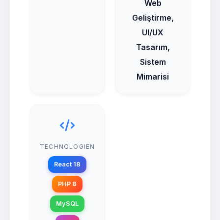
Web
Geliştirme,
UI/UX
Tasarım,
Sistem
Mimarisi
TECHNOLOGIEN
React 18
PHP 8
MySQL