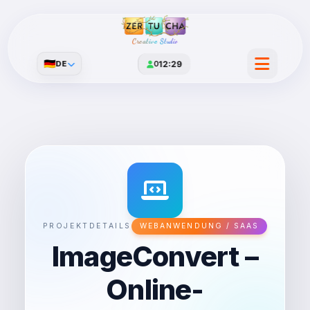
Creative Studio
🇩🇪
DE
0
12:29
PROJEKTDETAILS
WEBANWENDUNG / SAAS
ImageConvert –
Online-