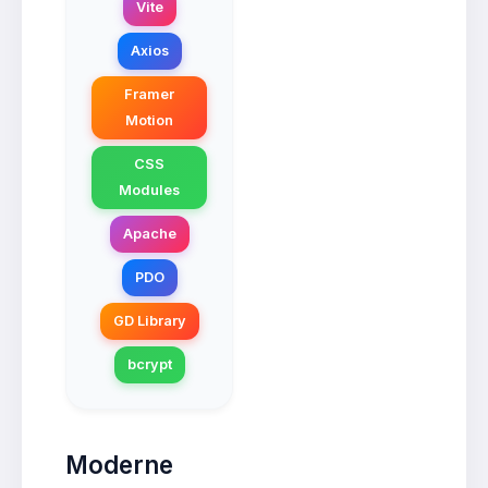
Vite
Axios
Framer
Motion
CSS
Modules
Apache
PDO
GD Library
bcrypt
Moderne