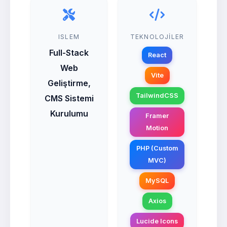
ISLEM
TEKNOLOJILER
Full-Stack
React
Web
Vite
Geliştirme,
TailwindCSS
CMS Sistemi
Kurulumu
Framer
Motion
PHP (Custom
MVC)
MySQL
Axios
Lucide Icons