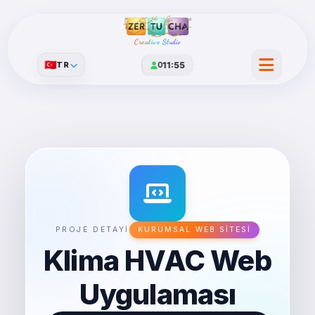
Creative Studio
🇹🇷
TR
0
11:55
PROJE DETAYI
KURUMSAL WEB SITESI
Klima HVAC Web
Uygulaması