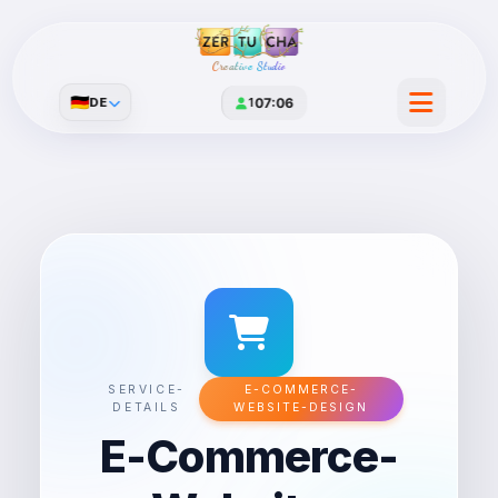
Creative Studio
🇩🇪
DE
1
07:06
SERVICE-
E-COMMERCE-
DETAILS
WEBSITE-DESIGN
E-Commerce-