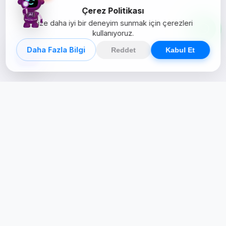
Çerez Politikası
Size daha iyi bir deneyim sunmak için çerezleri
kullanıyoruz.
Daha Fazla Bilgi
Reddet
Kabul Et
Creative Studio
Zertucha, markaların dijital dünyadaki
varlığını stratejik ve yaratıcı çözümlerle
güçlendiren bir dijital kreatif stüdyodur.