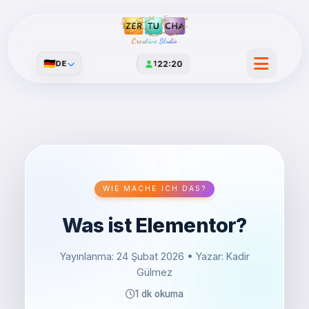
Creative Studio
🇩🇪
DE
1
22:20
WIE MACHE ICH DAS?
Was ist Elementor?
Yayınlanma: 24 Şubat 2026
• Yazar: Kadir
Gülmez
1 dk okuma