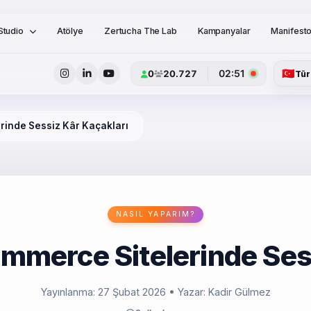
Studio
Atölye
Zertucha The Lab
Kampanyalar
Manifest
🇹🇷
02:51
0
20.727
Tür
rinde Sessiz Kâr Kaçakları
NASIL YAPARIM?
mmerce Sitelerinde Sess
Yayınlanma: 27 Şubat 2026
• Yazar: Kadir Gülmez