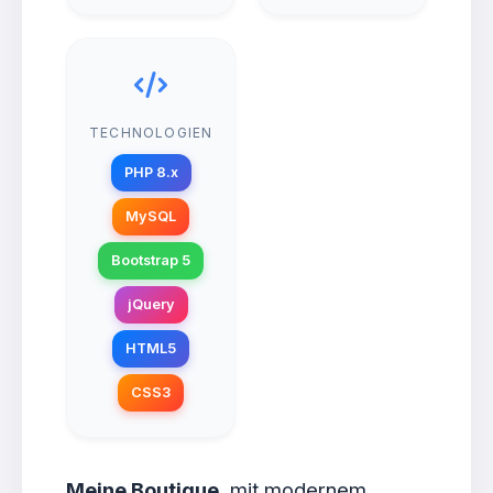
TECHNOLOGIEN
PHP 8.x
MySQL
Bootstrap 5
jQuery
HTML5
CSS3
Meine Boutique
, mit modernem