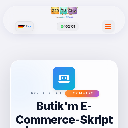
Creative Studio
🇩🇪
DE
0
02:01
PROJEKTDETAILS
E-COMMERCE
Butik'm E-
Commerce-Skript