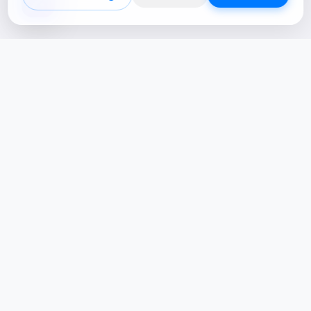
Creative Studio
Zertucha, markaların dijital dünyadaki
varlığını stratejik ve yaratıcı çözümlerle
güçlendiren bir dijital kreatif stüdyodur.