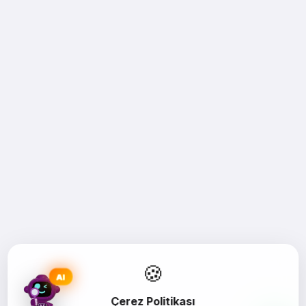
🍪
AI
Çerez Politikası