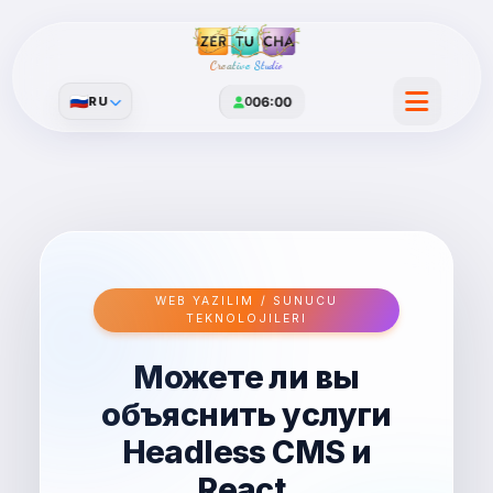
Creative Studio
🇷🇺
RU
0
06:00
WEB YAZILIM / SUNUCU
TEKNOLOJILERI
Можете ли вы
объяснить услуги
Headless CMS и
React,