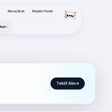
o
Mesaj Bırak
Müşteri Paneli
rkçe
Teklif Alin