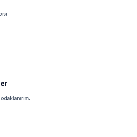
ısı
ler
 odaklanırım.