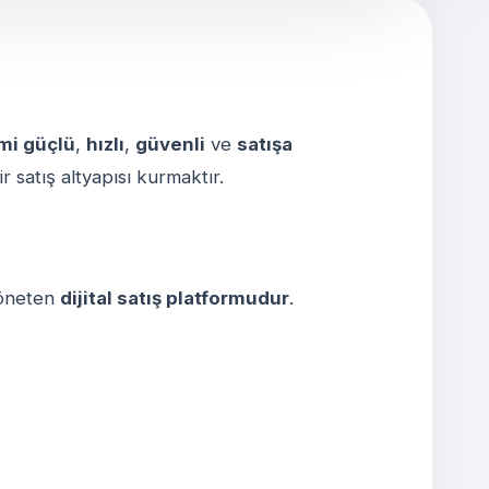
mi güçlü
,
hızlı
,
güvenli
ve
satışa
 satış altyapısı kurmaktır.
 yöneten
dijital satış platformudur
.