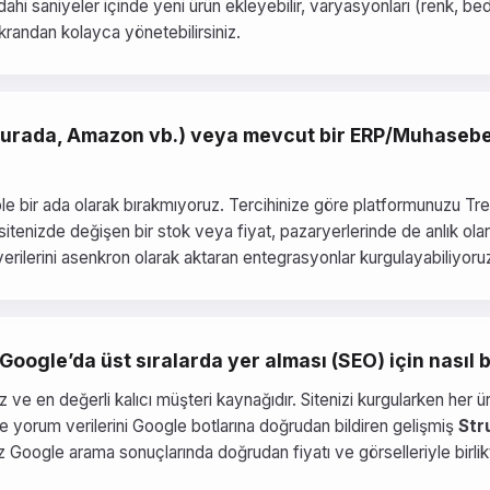
ahi saniyeler içinde yeni ürün ekleyebilir, varyasyonları (renk, bed
ekrandan kolayca yönetebilirsiniz.
iburada, Amazon vb.) veya mevcut bir ERP/Muhasebe
 izole bir ada olarak bırakmıyoruz. Tercihinize göre platformunuzu
tenizde değişen bir stok veya fiyat, pazaryerlerinde de anlık olar
erilerini asenkron olarak aktaran entegrasyonlar kurgulayabiliyoru
 Google’da üst sıralarda yer alması (SEO) için nasıl
uz ve en değerli kalıcı müşteri kaynağıdır. Sitenizi kurgularken her
z ve yorum verilerini Google botlarına doğrudan bildiren gelişmiş
Str
z Google arama sonuçlarında doğrudan fiyatı ve görselleriyle birlikt