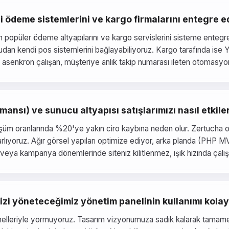
ngi ödeme sistemlerini ve kargo firmalarını entegre 
 popüler ödeme altyapılarını ve kargo servislerini sisteme entegr
ğrudan kendi pos sistemlerini bağlayabiliyoruz. Kargo tarafında ise
 asenkron çalışan, müşteriye anlık takip numarası ileten otomasyo
mansı) ve sunucu altyapısı satışlarımızı nasıl etkile
şüm oranlarında %20'ye yakın ciro kaybına neden olur. Zertucha ol
sarlıyoruz. Ağır görsel yapıları optimize ediyor, arka planda (PHP M
veya kampanya dönemlerinde siteniz kilitlenmez, ışık hızında çalışa
imizi yöneteceğimiz yönetim panelinin kullanımı kolay
nelleriyle yormuyoruz. Tasarım vizyonumuza sadık kalarak tamamen 