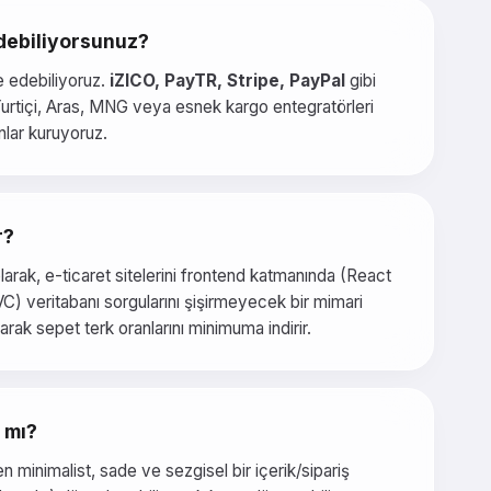
edebiliyorsunuz?
e edebiliyoruz.
iZICO, PayTR, Stripe, PayPal
gibi
 Yurtiçi, Aras, MNG veya esnek kargo entegratörleri
nlar kuruyoruz.
r?
arak, e-ticaret sitelerini frontend katmanında (React
VC) veritabanı sorgularını şişirmeyecek bir mimari
rak sepet terk oranlarını minimuma indirir.
 mı?
minimalist, sade ve sezgisel bir içerik/sipariş