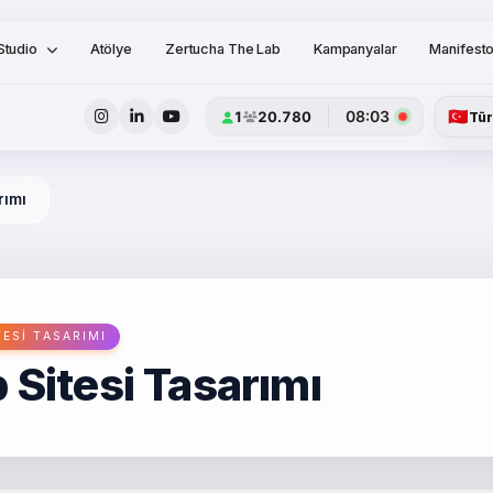
Studio
Atölye
Zertucha The Lab
Kampanyalar
Manifest
🇹🇷
08:03
1
20.780
Tü
rımı
TESI TASARIMI
 Sitesi Tasarımı