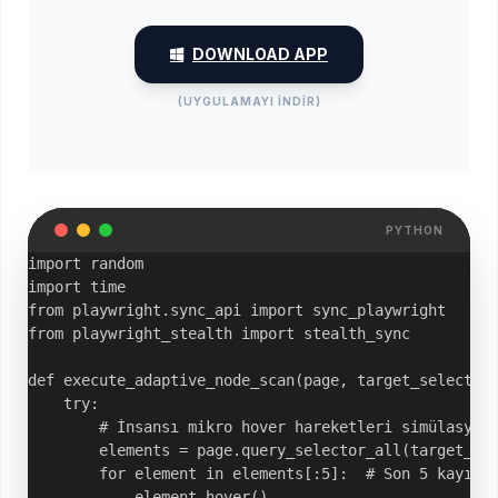
DOWNLOAD APP
(UYGULAMAYI İNDİR)
PYTHON
import random

import time

from playwright.sync_api import sync_playwright

from playwright_stealth import stealth_sync

def execute_adaptive_node_scan(page, target_selector)
    try:

        # İnsansı mikro hover hareketleri simülasyonu
        elements = page.query_selector_all(target_sel
        for element in elements[:5]:  # Son 5 kayıtta
            element.hover()
