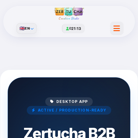
Creative Studio
🇬🇧
EN
0
21:13
DESKTOP APP
ACTIVE / PRODUCTION-READY
Zertucha B2B