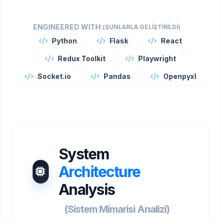
ENGINEERED WITH:
(ŞUNLARLA GELİŞTİRİLDİ)
Python
Flask
React
Redux Toolkit
Playwright
Socket.io
Pandas
Openpyxl
System
Architecture
Analysis
(Sistem Mimarisi Analizi)