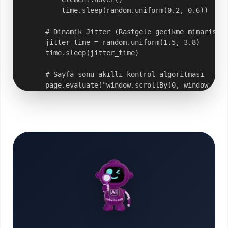
            time.sleep(random.uniform(0.2, 0.6))

        # Dinamik Jitter (Rastgele gecikme mimarisi)

        jitter_time = random.uniform(1.5, 3.8)

        time.sleep(jitter_time)

        # Sayfa sonu akıllı kontrol algoritması

        page.evaluate("window.scrollBy(0, window.inne
        return True

    except Exception as e:

        print(f"Sistem Kontrol Noktası Hatası Algılan
        return False