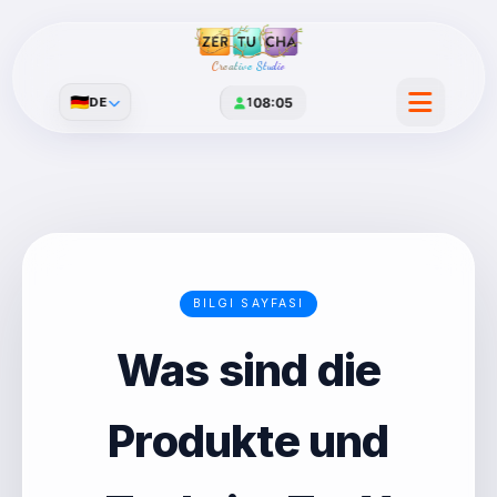
Creative Studio
🇩🇪
DE
1
08:05
BILGI SAYFASI
Was sind die
Produkte und