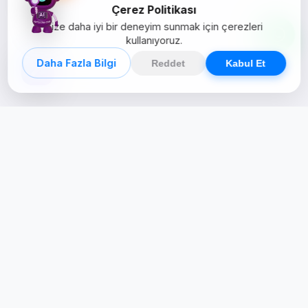
Çerez Politikası
Size daha iyi bir deneyim sunmak için çerezleri
kullanıyoruz.
Daha Fazla Bilgi
Reddet
Kabul Et
Creative Studio
Zertucha, markaların dijital dünyadaki
varlığını stratejik ve yaratıcı çözümlerle
güçlendiren bir dijital kreatif stüdyodur.