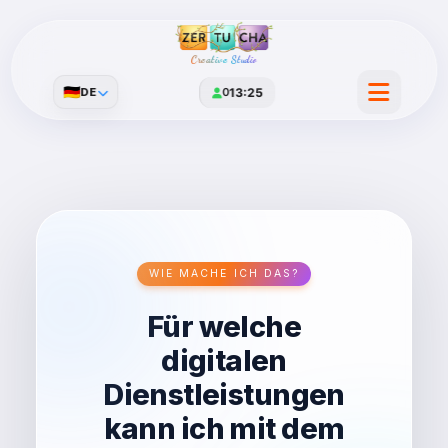
Creative Studio
🇩🇪
DE
0
13:25
WIE MACHE ICH DAS?
Für welche
digitalen
Dienstleistungen
kann ich mit dem