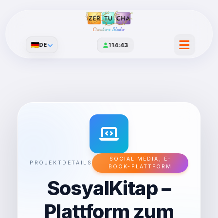
Creative Studio
🇩🇪
DE
1
14:43
SOCIAL MEDIA, E-
PROJEKTDETAILS
BOOK-PLATTFORM
SosyalKitap –
Plattform zum