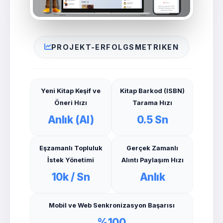
PROJEKT-ERFOLGSMETRIKEN
Yeni Kitap Keşif ve
Kitap Barkod (ISBN)
Öneri Hızı
Tarama Hızı
Anlık (AI)
0.5 Sn
Eşzamanlı Topluluk
Gerçek Zamanlı
İstek Yönetimi
Alıntı Paylaşım Hızı
10k / Sn
Anlık
Mobil ve Web Senkronizasyon Başarısı
%100