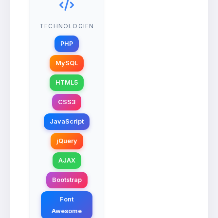
TECHNOLOGIEN
PHP
MySQL
HTML5
CSS3
JavaScript
jQuery
AJAX
Bootstrap
Font
Awesome