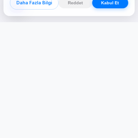
Daha Fazla Bilgi
Reddet
Kabul Et
Creative Studio
Zertucha, markaların dijital dünyadaki
varlığını stratejik ve yaratıcı çözümlerle
güçlendiren bir dijital kreatif stüdyodur.