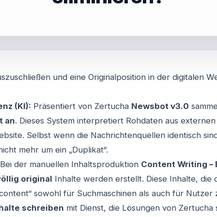
uszuschließen und eine Originalposition in der digitalen W
nz (KI):
Präsentiert von Zertucha
Newsbot v3.0
sammel
t an
. Dieses System interpretiert Rohdaten aus externen 
Website
. Selbst wenn die Nachrichtenquellen identisch sind
nicht mehr um ein „Duplikat“.
Bei der manuellen Inhaltsproduktion
Content Writing 
llig original
Inhalte werden erstellt
. Diese Inhalte, di
 content“ sowohl für Suchmaschinen als auch für Nutzer z
halte schreiben
mit Dienst
, die Lösungen von Zertucha st