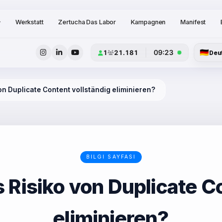
Werkstatt
Zertucha Das Labor
Kampagnen
Manifest
🇩🇪
09:23
1
21.181
Deu
von Duplicate Content vollständig eliminieren?
BILGI SAYFASI
s Risiko von Duplicate C
eliminieren?