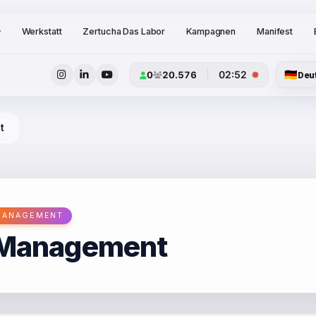
Werkstatt
Zertucha Das Labor
Kampagnen
Manifest
🇩🇪
02:52
0
20.576
Deu
t
 MANAGEMENT
a Management