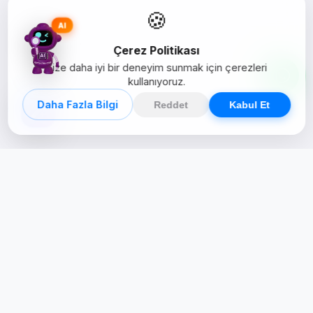
🍪
AI
Çerez Politikası
Size daha iyi bir deneyim sunmak için çerezleri
kullanıyoruz.
Daha Fazla Bilgi
Reddet
Kabul Et
Creative Studio
Zertucha, markaların dijital dünyadaki