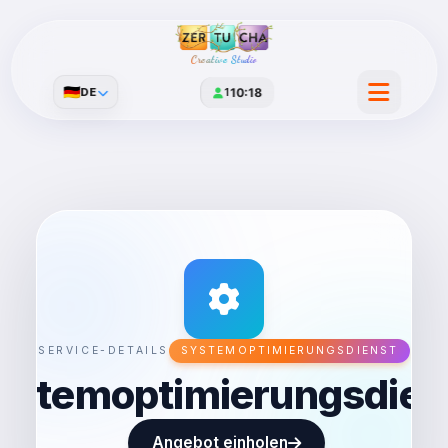
Creative Studio
🇩🇪
DE
1
10:18
SERVICE-DETAILS
SYSTEMOPTIMIERUNGSDIENST
ystemoptimierungsdien
Angebot einholen