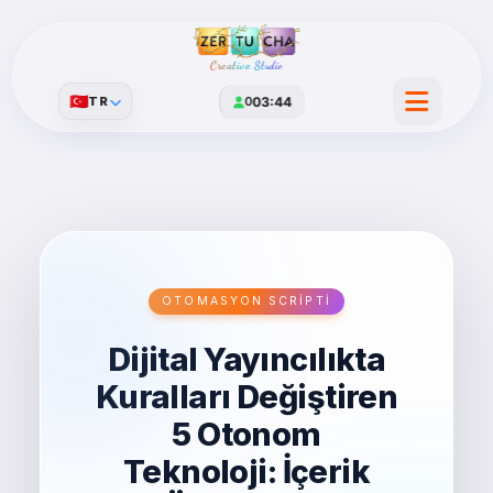
Creative Studio
🇹🇷
TR
0
03:44
OTOMASYON SCRIPTI
Dijital Yayıncılıkta
Kuralları Değiştiren
5 Otonom
Teknoloji: İçerik