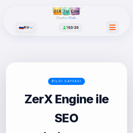
Creative Studio
🇷🇺
RU
1
03:35
BILGI SAYFASI
ZerX Engine ile
SEO