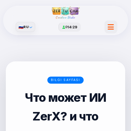
Creative Studio
🇷🇺
RU
0
14:29
BILGI SAYFASI
Что может ИИ
ZerX? и что