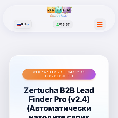
Creative Studio
🇷🇺
RU
0
15:57
WEB YAZILIM / OTOMASYON
TEKNOLOJILERI
Zertucha B2B Lead
Finder Pro (v2.4)
(Автоматически
находите своих