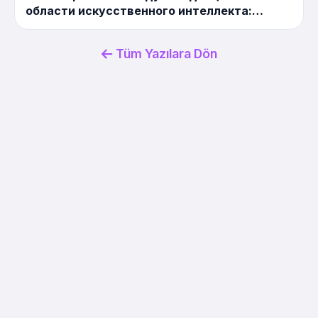
области искусственного интеллекта:
«Агентный ИИ» и корпоративная
трансформация началась!
Tüm Yazılara Dön