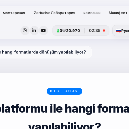
мастерская
Zertucha: Лаборатория
кампании
Манифест
🇷🇺
02:35
0
20.970
Рус
e hangi formatlarda dönüşüm yapılabiliyor?
BILGI SAYFASI
latformu ile hangi form
yapılabiliyor?