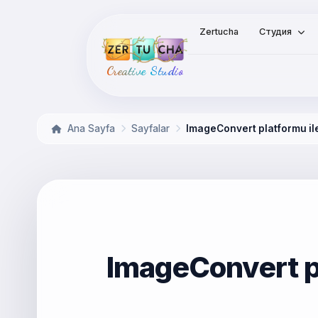
Zertucha
Студия
Creative Studio
Ana Sayfa
Sayfalar
ImageConvert platformu il
ImageConvert p