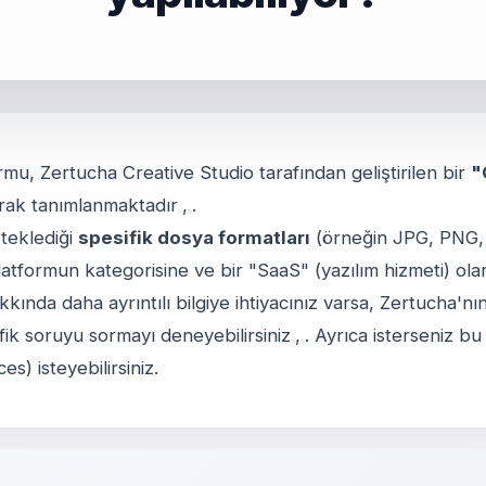
mu, Zertucha Creative Studio tarafından geliştirilen bir
"
arak tanımlanmaktadır
,
.
teklediği
spesifik dosya formatları
(örneğin JPG, PNG, W
latformun kategorisine ve bir "SaaS" (yazılım hizmeti) o
ında daha ayrıntılı bilgiye ihtiyacınız varsa, Zertucha'nı
fik soruyu sormayı deneyebilirsiniz
,
. Ayrıca isterseniz b
) isteyebilirsiniz.