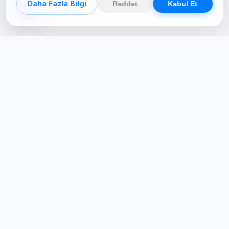
Daha Fazla Bilgi
Reddet
Kabul Et
Creative Studio
Zertucha, markaların dijital dünyadaki
varlığını stratejik ve yaratıcı çözümlerle
güçlendiren bir dijital kreatif stüdyodur.