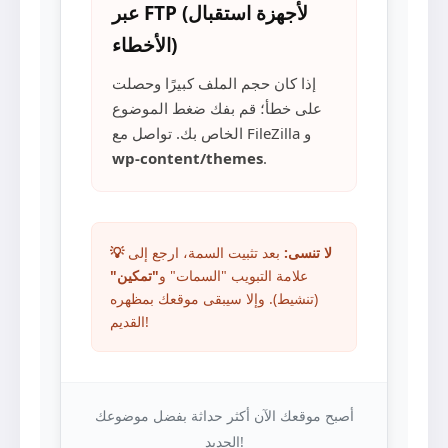
عبر FTP (لأجهزة استقبال
الأخطاء)
إذا كان حجم الملف كبيرًا وحصلت
على خطأ؛ قم بفك ضغط الموضوع
الخاص بك. تواصل مع FileZilla و
wp-content/themes
.
💡 لا تنسى:
بعد تثبيت السمة، ارجع إلى
علامة التبويب "السمات" و
"تمكين"
(تنشيط). وإلا سيبقى موقعك بمظهره
القديم!
أصبح موقعك الآن أكثر حداثة بفضل موضوعك
الجديد!