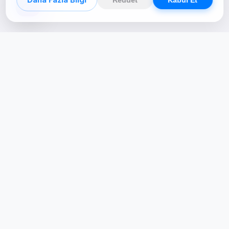
Creative Studio
Zertucha, markaların dijital dünyadaki
varlığını stratejik ve yaratıcı çözümlerle
güçlendiren bir dijital kreatif stüdyodur.