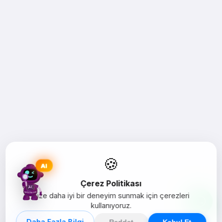
🍪
AI
Çerez Politikası
Size daha iyi bir deneyim sunmak için çerezleri
kullanıyoruz.
Daha Fazla Bilgi
Reddet
Kabul Et