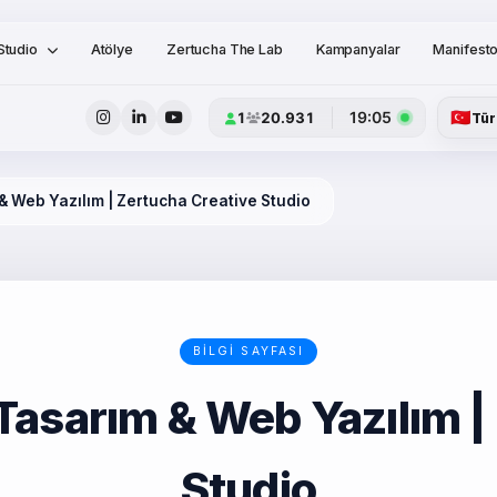
Studio
Atölye
Zertucha The Lab
Kampanyalar
Manifest
🇹🇷
19:05
1
20.931
Tür
 Web Yazılım | Zertucha Creative Studio
BILGI SAYFASI
asarım & Web Yazılım |
Studio