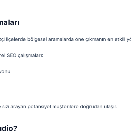
maları
i ilçelerde bölgesel aramalarda öne çıkmanın en etkili yö
el SEO çalışmaları:
syonu
sizi arayan potansiyel müşterilere doğrudan ulaşır.
udio?