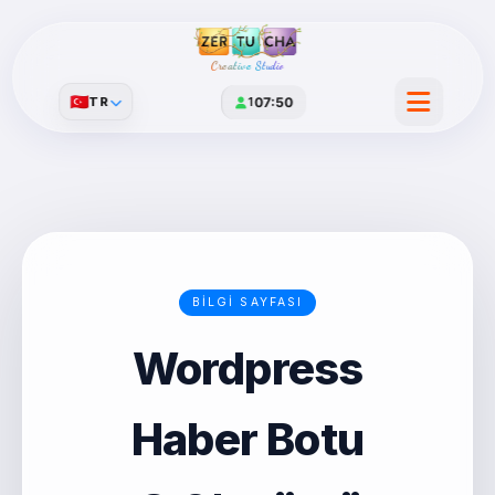
Creative Studio
🇹🇷
TR
1
07:50
BILGI SAYFASI
Wordpress
Haber Botu