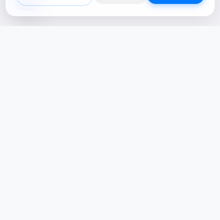
Creative Studio
Zertucha, markaların dijital dünyadaki
varlığını stratejik ve yaratıcı çözümlerle
güçlendiren bir dijital kreatif stüdyodur.