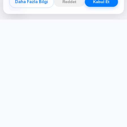
Daha Fazla Bilgi
Reddet
Kabul Et
Creative Studio
Zertucha, markaların dijital dünyadaki
varlığını stratejik ve yaratıcı çözümlerle
güçlendiren bir dijital kreatif stüdyodur.