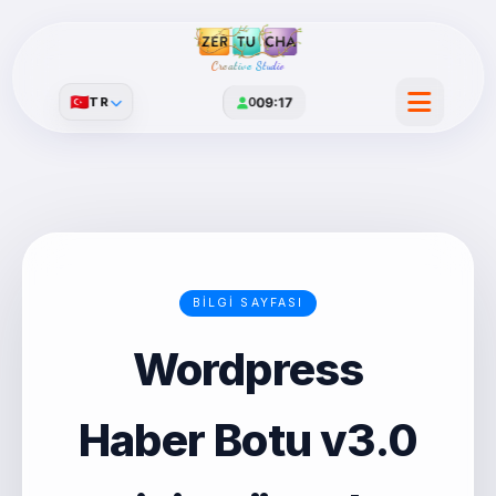
Creative Studio
🇹🇷
TR
0
09:17
BILGI SAYFASI
Wordpress
Haber Botu v3.0