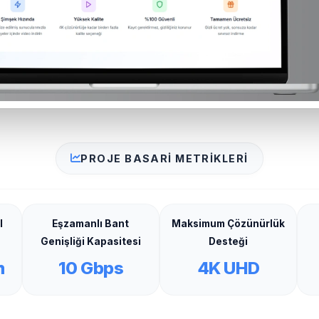
PROJE BASARI METRIKLERI
l
Eşzamanlı Bant
Maksimum Çözünürlük
Genişliği Kapasitesi
Desteği
m
10 Gbps
4K UHD