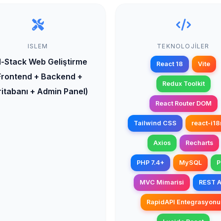
ISLEM
TEKNOLOJILER
ll-Stack Web Geliştirme
React 18
Vite
Frontend + Backend +
Redux Toolkit
itabanı + Admin Panel)
React Router DOM
Tailwind CSS
react-i18
Axios
Recharts
PHP 7.4+
MySQL
P
MVC Mimarisi
REST A
RapidAPI Entegrasyonu