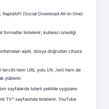
r; RapidAPI (Social Download All-In-One)
rmatlar listelenir; kullanıcı istediği
ıtlamaları aşılır, dosya doğrudan cihaza
l tercihi hem URL yolu (/tr, /en) hem de
k yüklenir.
m sayfalarda tutarlı şekilde uygulanır.
nlı TV" sayfasında listelenir. YouTube