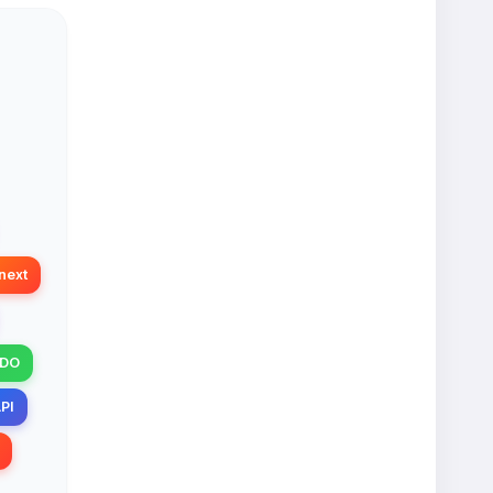
next
DO
PI