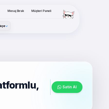
o
Mesaj Bırak
Müşteri Paneli
kçe
atformlu,
Satin Al