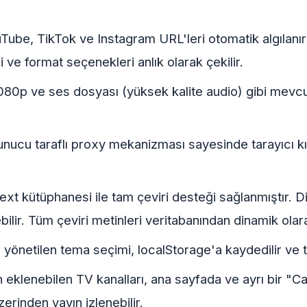
ube, TikTok ve Instagram URL'leri otomatik algılanı
ve format seçenekleri anlık olarak çekilir.
80p ve ses dosyası (yüksek kalite audio) gibi mevcut fo
nucu taraflı proxy mekanizması sayesinde tarayıcı kıs
xt kütüphanesi ile tam çeviri desteği sağlanmıştır. Di
lir. Tüm çeviri metinleri veritabanından dinamik olara
yönetilen tema seçimi, localStorage'a kaydedilir ve tü
eklenebilen TV kanalları, ana sayfada ve ayrı bir "Ca
inden yayın izlenebilir.