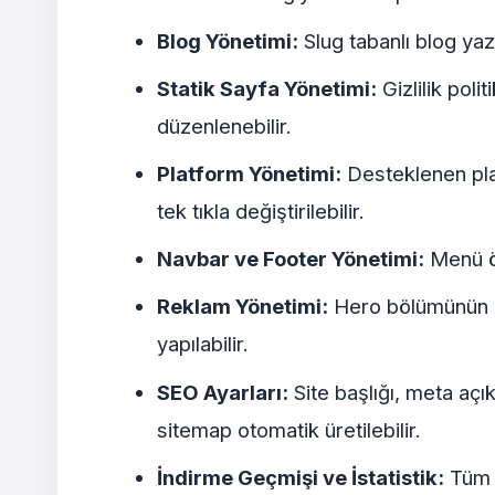
Blog Yönetimi:
Slug tabanlı blog yazıl
Statik Sayfa Yönetimi:
Gizlilik poli
düzenlenebilir.
Platform Yönetimi:
Desteklenen platf
tek tıkla değiştirilebilir.
Navbar ve Footer Yönetimi:
Menü öğ
Reklam Yönetimi:
Hero bölümünün üst
yapılabilir.
SEO Ayarları:
Site başlığı, meta açı
sitemap otomatik üretilebilir.
İndirme Geçmişi ve İstatistik:
Tüm i