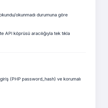
lar okundu/okunmadı durumuna göre
 API köprüsü aracılığıyla tek tıkla
li giriş (PHP password_hash) ve korumalı
: