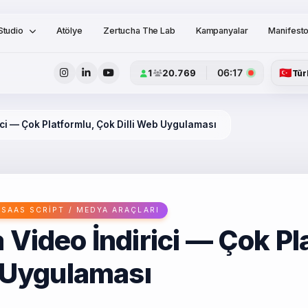
Studio
Atölye
Zertucha The Lab
Kampanyalar
Manifest
🇹🇷
06:17
1
20.769
Tür
ci — Çok Platformlu, Çok Dilli Web Uygulaması
SAAS SCRIPT / MEDYA ARAÇLARI
Video İndirici — Çok Pl
b Uygulaması