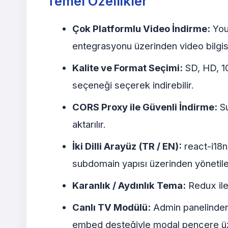
Temel Özellikler
Çok Platformlu Video İndirme:
YouT
entegrasyonu üzerinden video bilgisi 
Kalite ve Format Seçimi:
SD, HD, 10
seçeneği seçerek indirebilir.
CORS Proxy ile Güvenli İndirme:
Su
aktarılır.
İki Dilli Arayüz (TR / EN):
react-i18ne
subdomain yapısı üzerinden yönetilebi
Karanlık / Aydınlık Tema:
Redux ile 
Canlı TV Modülü:
Admin panelinden 
embed desteğiyle modal pencere üzer