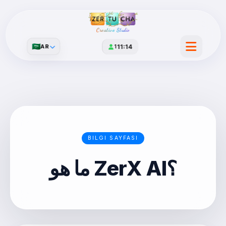
Creative Studio
🇸🇦
AR
1
11:14
BILGI SAYFASI
ما هو ZerX AI؟