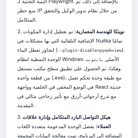
البنية التحتية لـ Playwright. بالإضافة إلى ذلك، تم
منع حظر IP من خلال نظام تدوير الوكيل والتحقق
المتكامل.
نويتكا للهندسة المعمارية:
تم تعطيل إدارة المكونات
الإضافية التلقائية التي بها مشكلات في Nuitka تمامًا
).
لتجاوز تعطل البناء (
--plugin-disable=pywebview
الوحدة النمطية لنظام Windows الأصلي
.
بايثونت
وهكذا، تم الحصول على تطبيق سطح مكتب مستقل
من قطعة واحدة (.exe)، مع طبقة وحدة تحكم تعمل
في الوضع المخفي في الخلفية وواجهة React حديثة
مع تدرج أرجواني-أزرق مع تأثير زجاجي مثالي في
المقدمة.
هيكل التواصل البارد المتكامل وإدارة علاقات
العملاء:
بفضل الوحدة المدعومة متعددة اللغات
المضافة إلى البرنامج، تمت معالجة البيانات المجمعة