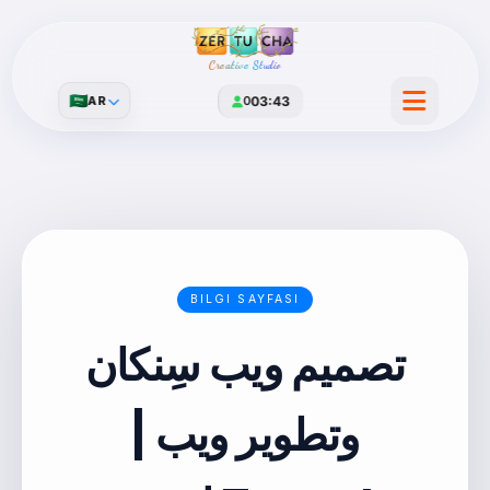
Creative Studio
🇸🇦
AR
0
03:43
BILGI SAYFASI
تصميم ويب سِنكان
وتطوير ويب |