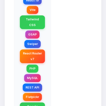
React 19
Vite
Tailwind
CSS
GSAP
Swiper
React Router
v7
PHP
MySQL
REST API
Flatpickr