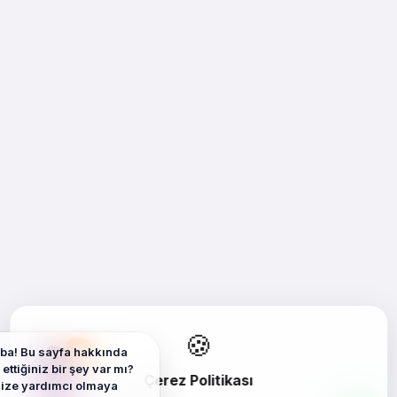
🍪
AI
ba! Bu sayfa hakkında
ettiğiniz bir şey var mı?
Çerez Politikası
size yardımcı olmaya