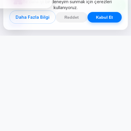
Size daha iyi bir deneyim sunmak için çerezleri
kullanıyoruz.
Daha Fazla Bilgi
Reddet
Kabul Et
Creative Studio
Zertucha, markaların dijital dünyadaki
varlığını stratejik ve yaratıcı çözümlerle
güçlendiren bir dijital kreatif stüdyodur.