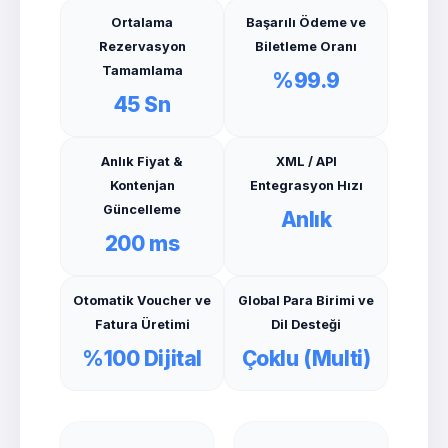
Ortalama
Başarılı Ödeme ve
Rezervasyon
Biletleme Oranı
Tamamlama
%99.9
45 Sn
Anlık Fiyat &
XML / API
Kontenjan
Entegrasyon Hızı
Güncelleme
Anlık
200 ms
Otomatik Voucher ve
Global Para Birimi ve
Fatura Üretimi
Dil Desteği
%100 Dijital
Çoklu (Multi)