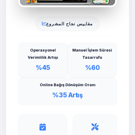
مقاييس نجاح المشروع
Operasyonel
Manuel İşlem Süresi
Verimlilik Artışı
Tasarrufu
%45
%60
Online Bağış Dönüşüm Oranı
%35 Artış