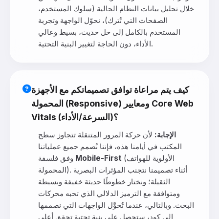
خلال تحليل بيانات النظام الحالية (سلوك المستخدم،
الصفحات التي تُترك)، نحوّل الواجهة وتجربة
المستخدم بالكامل إلى حل حديث، بسيط وعالي
الأداء، دون الحاجة لتغيير البنية التحتية.
كيف يتم مراعاة توافق تصميماتكم مع الأجهزة
المحمولة (Responsive) ومعايير Core Web
Vitals (السرعة/الأداء)؟
الإجابة:
لأن حركة المرور المتنقلة تتجاوز سطح
المكتب في أيامنا هذه، فإننا نُصمم جميع عملياتنا
(الأولوية للهواتف
Mobile-First
وفق فلسفة
المحمولة). أثناء تصميمنا نتجنب المؤثرات البصرية
الثقيلة؛ ونختار خطوطًا حديثة خفيفة وبسيطة
ومتوافقة مع الترميز الدلالي الذي تحبه محركات
البحث. وبالتالي، عندما تُحوَّل الواجهات التي نصممها
إلى كود، ستحصل على بنية تحتية تحقق أعلى