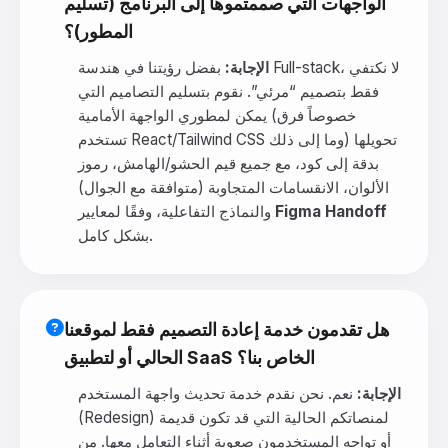
الواجهات التي صممتموها إلى البرنامج (تسليم
المطور)؟
الإجابة:
بفضل رؤيتنا في هندسة Full-stack، لا نكتفي
فقط بتصميم “مرئي”. نقوم بتسليم التصاميم التي
يمكن لمطوري الواجهة الأمامية (خصوصاً فرق
تستخدم React/Tailwind CSS وما إلى ذلك) تحويلها
بدقة إلى كود، مع جميع قيم الحشو/الهامش، رموز
الألوان، الانقسامات المتجاوبة (متوافقة مع الجوال)
Figma Handoff
والنماذج التفاعلية، وفقًا لمعايير
بشكل كامل.
هل تقدمون خدمة إعادة التصميم فقط لموقعنا
الحالي أو لتطبيق SaaS الخاص بنا؟
الإجابة:
نعم. نحن نقدم خدمة تحديث واجهة المستخدم
(Redesign) لمنصاتكم الحالية التي قد تكون قديمة
أو تواجه المستخدمون صعوبة أثناء التعامل معها. من