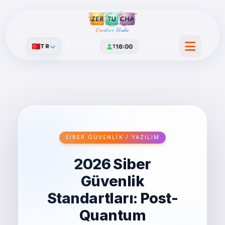
Creative Studio
🇹🇷
TR
1
16:00
SIBER GÜVENLIK / YAZILIM
2026 Siber
Güvenlik
Standartları: Post-
Quantum